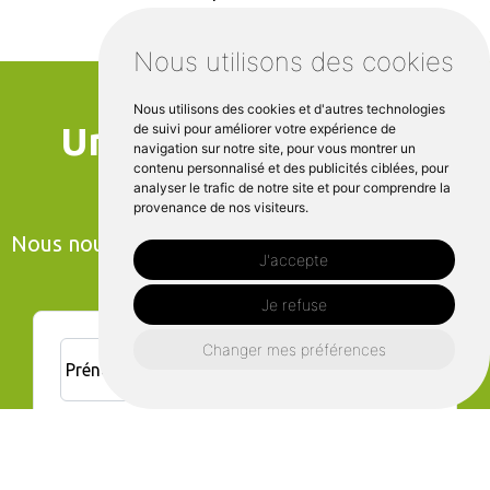
Nous utilisons des cookies
Nous utilisons des cookies et d'autres technologies
Un projet à Rennes?
de suivi pour améliorer votre expérience de
navigation sur notre site, pour vous montrer un
Contactez nous
contenu personnalisé et des publicités ciblées, pour
analyser le trafic de notre site et pour comprendre la
provenance de nos visiteurs.
Nous nous engageons à vous répondre dans les
J'accepte
plus brefs délais !
Je refuse
Changer mes préférences
Prénom*
Nom*